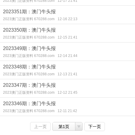
2023澳门正版资料 670288.com
12-17 21:41
2023351期：澳门牛头报
2023澳门正版资料 670288.com
12-16 22:13
2023350期：澳门牛头报
2023澳门正版资料 670288.com
12-15 21:41
2023349期：澳门牛头报
2023澳门正版资料 670288.com
12-14 21:44
2023348期：澳门牛头报
2023澳门正版资料 670288.com
12-13 21:41
2023347期：澳门牛头报
2023澳门正版资料 670288.com
12-12 21:45
2023346期：澳门牛头报
2023澳门正版资料 670288.com
12-11 21:42
上一页
第1页
下一页