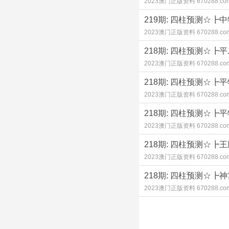
2023澳门正版资料 670288.co
219期: 四柱预测☆┣
2023澳门正版资料 670288.co
218期: 四柱预测☆┣
2023澳门正版资料 670288.co
218期: 四柱预测☆┣
2023澳门正版资料 670288.co
218期: 四柱预测☆┣
2023澳门正版资料 670288.co
218期: 四柱预测☆┣
2023澳门正版资料 670288.co
218期: 四柱预测☆┣
2023澳门正版资料 670288.co