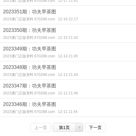
2023澳门正版资料 670288.com
12-17 21:42
2023351期：功夫早茶图
2023澳门正版资料 670288.com
12-16 22:17
2023350期：功夫早茶图
2023澳门正版资料 670288.com
12-15 21:42
2023349期：功夫早茶图
2023澳门正版资料 670288.com
12-14 21:45
2023348期：功夫早茶图
2023澳门正版资料 670288.com
12-13 21:43
2023347期：功夫早茶图
2023澳门正版资料 670288.com
12-12 21:46
2023346期：功夫早茶图
2023澳门正版资料 670288.com
12-11 21:44
上一页
第1页
下一页