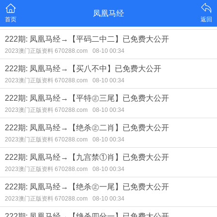
凤凰马经
首页
返回
222期: 凤凰马经→【平码二中二】已免费大公开
2023澳门正版资料 670288.com
08-10 00:34
222期: 凤凰马经→【买八不中】已免费大公开
2023澳门正版资料 670288.com
08-10 00:34
222期: 凤凰马经→【平特㊣三尾】已免费大公开
2023澳门正版资料 670288.com
08-10 00:34
222期: 凤凰马经→【绝杀㊣二肖】已免费大公开
2023澳门正版资料 670288.com
08-10 00:34
222期: 凤凰马经→【九宫禁①肖】已免费大公开
2023澳门正版资料 670288.com
08-10 00:34
222期: 凤凰马经→【绝杀㊣一尾】已免费大公开
2023澳门正版资料 670288.com
08-10 00:34
222期: 凤凰马经→【绝杀四分一】已免费大公开