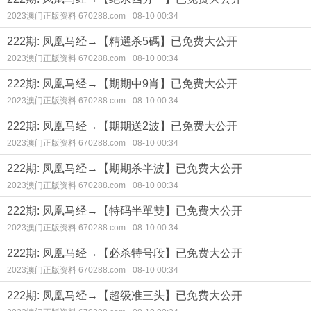
2023澳门正版资料 670288.com
08-10 00:34
222期: 凤凰马经→【精選杀5碼】已免费大公开
2023澳门正版资料 670288.com
08-10 00:34
222期: 凤凰马经→【期期中9肖】已免费大公开
2023澳门正版资料 670288.com
08-10 00:34
222期: 凤凰马经→【期期送2波】已免费大公开
2023澳门正版资料 670288.com
08-10 00:34
222期: 凤凰马经→【期期杀半波】已免费大公开
2023澳门正版资料 670288.com
08-10 00:34
222期: 凤凰马经→【特码半單雙】已免费大公开
2023澳门正版资料 670288.com
08-10 00:34
222期: 凤凰马经→【必杀特号段】已免费大公开
2023澳门正版资料 670288.com
08-10 00:34
222期: 凤凰马经→【超级准三头】已免费大公开