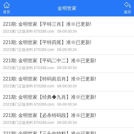
金明世家
首页
返回
221期: 金明世家【平特三肖】准※已更新!
2023澳门正版资料 670288.com
08-09 00:34
221期: 金明世家【平特四尾】准※已更新!
2023澳门正版资料 670288.com
08-09 00:34
221期: 金明世家【平码二中二】准※已更新!
2023澳门正版资料 670288.com
08-09 00:34
221期: 金明世家【特码前后肖】准※已更新!
2023澳门正版资料 670288.com
08-09 00:34
221期: 金明世家【经典◆九肖】准※已更新!
2023澳门正版资料 670288.com
08-09 00:34
221期: 金明世家【必杀特码段】准※已更新!
2023澳门正版资料 670288.com
08-09 00:34
221期: 金明世家【三头中特料】准※已更新!