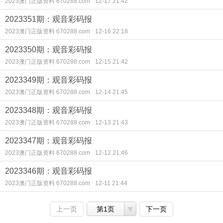
2023澳门正版资料 670288.com
12-17 21:42
2023351期：观音彩码报
2023澳门正版资料 670288.com
12-16 22:18
2023350期：观音彩码报
2023澳门正版资料 670288.com
12-15 21:42
2023349期：观音彩码报
2023澳门正版资料 670288.com
12-14 21:45
2023348期：观音彩码报
2023澳门正版资料 670288.com
12-13 21:43
2023347期：观音彩码报
2023澳门正版资料 670288.com
12-12 21:46
2023346期：观音彩码报
2023澳门正版资料 670288.com
12-11 21:44
上一页
第1页
下一页