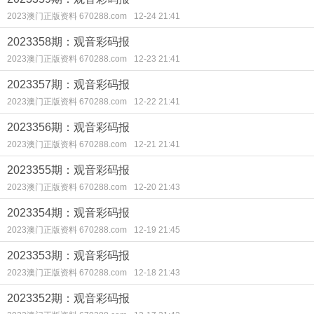
2023澳门正版资料 670288.com
12-24 21:41
2023358期：观音彩码报
2023澳门正版资料 670288.com
12-23 21:41
2023357期：观音彩码报
2023澳门正版资料 670288.com
12-22 21:41
2023356期：观音彩码报
2023澳门正版资料 670288.com
12-21 21:41
2023355期：观音彩码报
2023澳门正版资料 670288.com
12-20 21:43
2023354期：观音彩码报
2023澳门正版资料 670288.com
12-19 21:45
2023353期：观音彩码报
2023澳门正版资料 670288.com
12-18 21:43
2023352期：观音彩码报