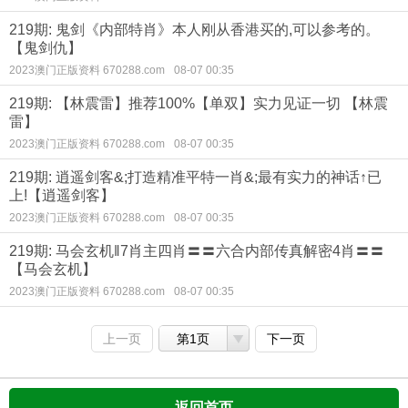
219期: 鬼剑《内部特肖》本人刚从香港买的,可以参考的。
【鬼剑仇】
2023澳门正版资料 670288.com
08-07 00:35
219期: 【林震雷】推荐100%【单双】实力见证一切 【林震
雷】
2023澳门正版资料 670288.com
08-07 00:35
219期: 逍遥剑客&;打造精准平特一肖&;最有实力的神话↑已
上!【逍遥剑客】
2023澳门正版资料 670288.com
08-07 00:35
219期: 马会玄机‖7肖主四肖〓〓六合内部传真解密4肖〓〓
【马会玄机】
2023澳门正版资料 670288.com
08-07 00:35
上一页
第1页
下一页
返回首页