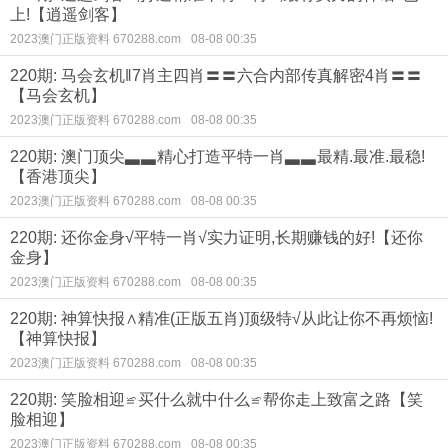
上!【逍遥剑客】
2023澳门正版资料 670288.com
08-08 00:35
220期: 马会玄机‖7肖主四肖〓〓六合内部传真解密4肖〓〓
【马会玄机】
2023澳门正版资料 670288.com
08-08 00:35
220期: 澳门顶尖▃▃精心打造平特一肖▃▃最精.最准.最稳!
【香港顶尖】
2023澳门正版资料 670288.com
08-08 00:35
220期: 还你金身√平特一肖√实力证明,长期赚钱的好!【还你
金身】
2023澳门正版资料 670288.com
08-08 00:35
220期: 神算快报∧精准(正版五肖)顶级特√从此让你不再烦恼!
【神算快报】
2023澳门正版资料 670288.com
08-08 00:35
220期: 笑脸相迎≌买什么就中什么≌帮你走上致富之路【笑
脸相迎】
2023澳门正版资料 670288.com
08-08 00:35