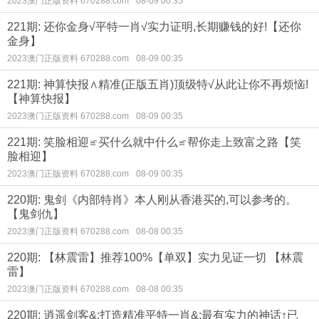
2023澳门正版资料 670288.com
08-09 00:35
221期: 还你金身√平特一肖√实力证明,长期赚钱的好!【还你
金身】
2023澳门正版资料 670288.com
08-09 00:35
221期: 神算快报∧精准(正版五肖)顶级特√从此让你不再烦恼!
【神算快报】
2023澳门正版资料 670288.com
08-09 00:35
221期: 笑脸相迎≌买什么就中什么≌帮你走上致富之路【笑
脸相迎】
2023澳门正版资料 670288.com
08-09 00:35
220期: 鬼剑《内部特肖》本人刚从香港买的,可以参考的。
【鬼剑仇】
2023澳门正版资料 670288.com
08-08 00:35
220期: 【林震雷】推荐100%【单双】实力见证一切 【林震
雷】
2023澳门正版资料 670288.com
08-08 00:35
220期: 逍遥剑客&;打造精准平特一肖&;最有实力的神话↑已