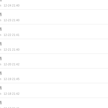
m
12-24 21:40
肖
m
12-23 21:40
肖
m
12-22 21:41
肖
m
12-21 21:40
肖
m
12-20 21:42
肖
m
12-19 21:45
肖
m
12-18 21:42
肖