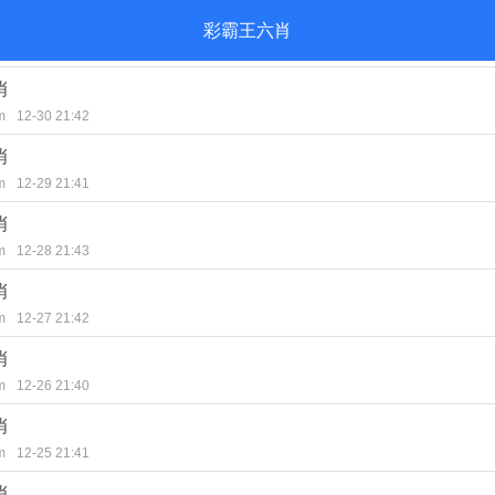
彩霸王六肖
肖
m
12-30 21:42
肖
m
12-29 21:41
肖
m
12-28 21:43
肖
m
12-27 21:42
肖
m
12-26 21:40
肖
m
12-25 21:41
肖