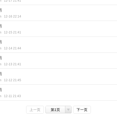
m
12-17 21:41
肖
m
12-16 22:14
肖
m
12-15 21:41
肖
m
12-14 21:44
肖
m
12-13 21:41
肖
m
12-12 21:45
肖
m
12-11 21:43
上一页
第1页
下一页