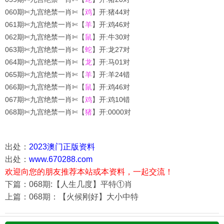
060期✄九宫绝禁一肖✄【
鸡
】开:猪44对
061期✄九宫绝禁一肖✄【
羊
】开:鸡46对
062期✄九宫绝禁一肖✄【
鼠
】开:牛30对
063期✄九宫绝禁一肖✄【
蛇
】开:龙27对
064期✄九宫绝禁一肖✄【
龙
】开:马01对
065期✄九宫绝禁一肖✄【
羊
】开:羊24错
066期✄九宫绝禁一肖✄【
鼠
】开:鸡46对
067期✄九宫绝禁一肖✄【
鸡
】开:鸡10错
068期✄九宫绝禁一肖✄【
猪
】开:0000对
出处：
2023澳门正版资料
出处：
www.670288.com
欢迎向您的朋友推荐本站或本资料，一起交流！
下篇：068期:【人生几度】平特①肖
上篇：068期：【火候刚好】大小中特