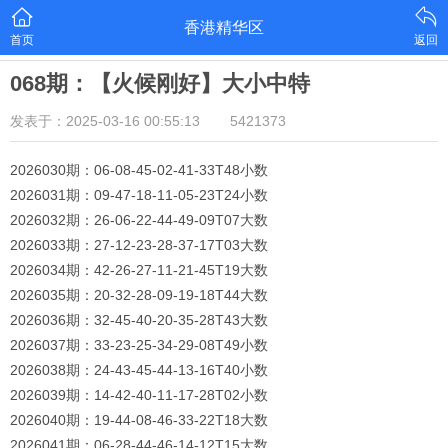
香港精华区
首页
返回
068期：【火候刚好】大小中特
发表于：2025-03-16 00:55:13
5421373
2026030期：06-08-45-02-41-33T48小数
2026031期：09-47-18-11-05-23T24小数
2026032期：26-06-22-44-49-09T07大数
2026033期：27-12-23-28-37-17T03大数
2026034期：42-26-27-11-21-45T19大数
2026035期：20-32-28-09-19-18T44大数
2026036期：32-45-40-20-35-28T43大数
2026037期：33-23-25-34-29-08T49小数
2026038期：24-43-45-44-13-16T40小数
2026039期：14-42-40-11-17-28T02小数
2026040期：19-44-08-46-33-22T18大数
2026041期：06-28-44-46-14-12T15大数