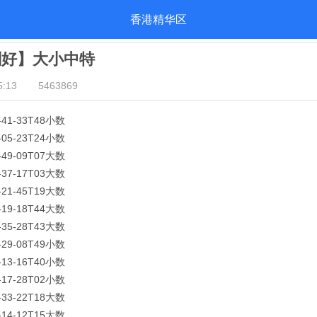
香港精华区
刚好】大小中特
:13
5463869
2-41-33T48小数
1-05-23T24小数
4-49-09T07大数
8-37-17T03大数
1-21-45T19大数
9-19-18T44大数
0-35-28T43大数
4-29-08T49小数
4-13-16T40小数
1-17-28T02小数
6-33-22T18大数
6-14-12T15大数