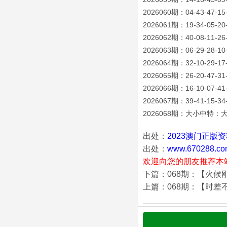
2026060期：04-43-47-1
2026061期：19-34-05-2
2026062期：40-08-11-2
2026063期：06-29-28-1
2026064期：32-10-29-1
2026065期：26-20-47-3
2026066期：16-10-07-4
2026067期：39-41-15-3
2026068期：大小中特：
出处：
2023澳门正版
出处：
www.670288.co
欢迎向您的朋友推荐本
下篇：068期：【火候
上篇：068期：【时差