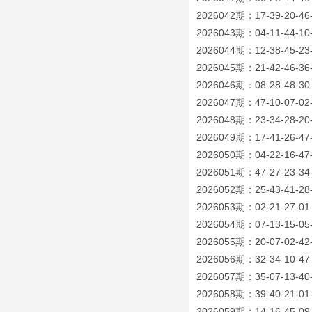
2026042期：17-39-20-4
2026043期：04-11-44-1
2026044期：12-38-45-2
2026045期：21-42-46-3
2026046期：08-28-48-3
2026047期：47-10-07-0
2026048期：23-34-28-2
2026049期：17-41-26-4
2026050期：04-22-16-4
2026051期：47-27-23-3
2026052期：25-43-41-2
2026053期：02-21-27-0
2026054期：07-13-15-0
2026055期：20-07-02-4
2026056期：32-34-10-4
2026057期：35-07-13-4
2026058期：39-40-21-0
2026059期：14-16-45-0