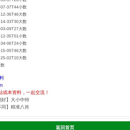
5-07-37T44小数
0-12-36T46大数
6-14-33T30大数
0-03-09T27大数
7-12-35T01小数
1-34-06T24小数
1-15-05T46大数
4-25-02T10大数
大数
资料
m
站或本资料，一起交流！
刚好】大小中特
不同】精准八肖
返回首页