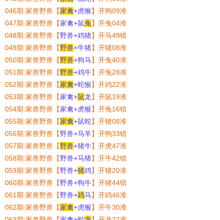
046期:家兽野兽【
家禽
+虎猴
】开狗09准
047期:家兽野兽【
家禽+鼠
兔
】开兔04准
048期:家兽野兽【
野兽+鸡猪
】开马49错
049期:家兽野兽【
野兽
+牛猪
】开猪08准
050期:家兽野兽【
野兽
+狗马
】开兔40准
051期:家兽野兽【
野兽
+鸡牛
】开兔28准
052期:家兽野兽【
家禽
+蛇猴
】开鸡22准
053期:家兽野兽【
家禽+
鼠
龙
】开鼠19准
054期:家兽野兽【
家禽+虎猴
】开兔16错
055期:家兽野兽【
家禽
+鼠蛇
】开猪08准
056期:家兽野兽【
野兽+马羊
】开狗33错
057期:家兽野兽【
野兽
+猪牛
】开虎47准
058期:家兽野兽【
野兽+马猪
】开牛42错
059期:家兽野兽【
野兽+
猪
鸡
】开猪20准
060期:家兽野兽【
野兽+狗牛
】开猪44错
061期:家兽野兽【
野兽+
鸡
马
】开鸡46准
062期:家兽野兽【
家禽
+虎猴
】开牛30准
063期:家兽野兽【
家禽+蛇
龙
】开龙27准