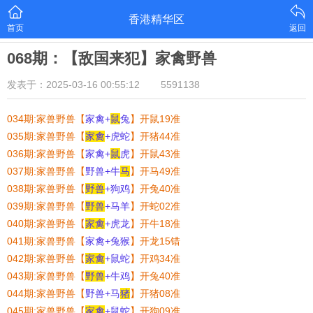
香港精华区
首页
返回
068期：【敌国来犯】家禽野兽
发表于：2025-03-16 00:55:12
5591138
034期:家兽野兽【
家禽+
鼠
兔
】开鼠19准
035期:家兽野兽【
家禽
+虎蛇
】开猪44准
036期:家兽野兽【
家禽+
鼠
虎
】开鼠43准
037期:家兽野兽【
野兽+牛
马
】开马49准
038期:家兽野兽【
野兽
+狗鸡
】开兔40准
039期:家兽野兽【
野兽
+马羊
】开蛇02准
040期:家兽野兽【
家禽
+虎龙
】开牛18准
041期:家兽野兽【
家禽+兔猴
】开龙15错
042期:家兽野兽【
家禽
+鼠蛇
】开鸡34准
043期:家兽野兽【
野兽
+牛鸡
】开兔40准
044期:家兽野兽【
野兽+马
猪
】开猪08准
045期:家兽野兽【
家禽
+鼠蛇
】开狗09准