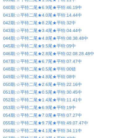
040期:☆平特二尾★6.9尾★平特:46.19中
041期:☆平特二尾★4.0尾★平特:14.44中
042期:☆平特二尾★8.2尾★平特:32中
043期:☆平特二尾★3.4尾★平特:04.44中
044期:☆平特二尾★4.8尾★平特:08.38.48中
045期:☆平特二尾★9.5尾★平特:09中
046期:☆平特二尾★2.8尾★平特:02.08.28.48中
047期:☆平特二尾★6.7尾★平特:07.47中
048期:☆平特二尾★0.5尾★平特:00错
049期:☆平特二尾★4.8尾★平特:08中
050期:☆平特二尾★2.6尾★平特:22.16中
051期:☆平特二尾★0.5尾★平特:30.45中
052期:☆平特二尾★1.4尾★平特:11.41中
053期:☆平特二尾★6.9尾★平特:19中
054期:☆平特二尾★7.0尾★平特:07.27中
055期:☆平特二尾★9.7尾★平特:49.07.47中
056期:☆平特二尾★4.1尾★平特:34.11中