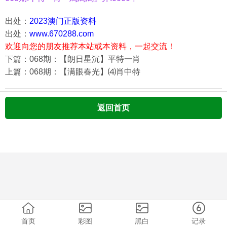
出处：
2023澳门正版资料
出处：
www.670288.com
欢迎向您的朋友推荐本站或本资料，一起交流！
下篇：068期：【朗日星沉】平特一肖
上篇：068期：【满眼春光】⑷肖中特
返回首页
首页
彩图
黑白
记录