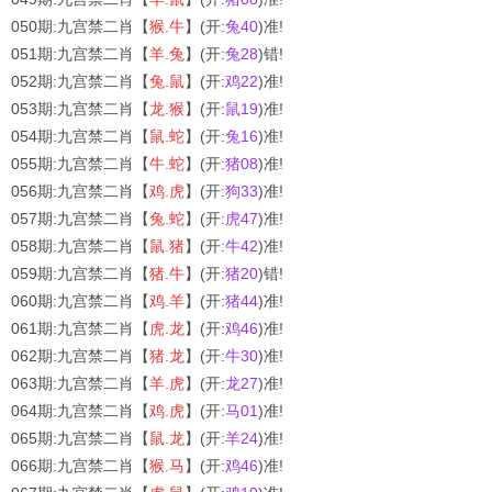
050期:九宫禁二肖【
猴.牛
】(开:
兔40
)准!
051期:九宫禁二肖【
羊.兔
】(开:
兔28
)错!
052期:九宫禁二肖【
兔.鼠
】(开:
鸡22
)准!
053期:九宫禁二肖【
龙.猴
】(开:
鼠19
)准!
054期:九宫禁二肖【
鼠.蛇
】(开:
兔16
)准!
055期:九宫禁二肖【
牛.蛇
】(开:
猪08
)准!
056期:九宫禁二肖【
鸡.虎
】(开:
狗33
)准!
057期:九宫禁二肖【
兔.蛇
】(开:
虎47
)准!
058期:九宫禁二肖【
鼠.猪
】(开:
牛42
)准!
059期:九宫禁二肖【
猪.牛
】(开:
猪20
)错!
060期:九宫禁二肖【
鸡.羊
】(开:
猪44
)准!
061期:九宫禁二肖【
虎.龙
】(开:
鸡46
)准!
062期:九宫禁二肖【
猪.龙
】(开:
牛30
)准!
063期:九宫禁二肖【
羊.虎
】(开:
龙27
)准!
064期:九宫禁二肖【
鸡.虎
】(开:
马01
)准!
065期:九宫禁二肖【
鼠.龙
】(开:
羊24
)准!
066期:九宫禁二肖【
猴.马
】(开:
鸡46
)准!