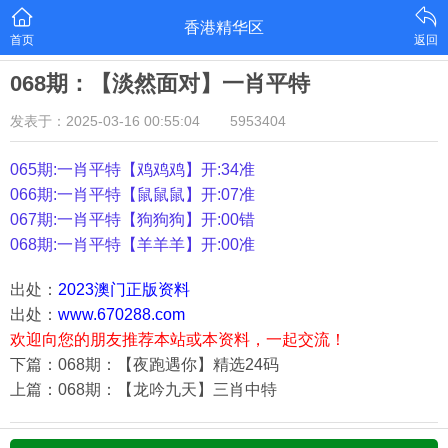
香港精华区
首页
返回
068期：【淡然面对】一肖平特
发表于：2025-03-16 00:55:04
5953404
065期:一肖平特【鸡鸡鸡】开:34准
066期:一肖平特【鼠鼠鼠】开:07准
067期:一肖平特【狗狗狗】开:00错
068期:一肖平特【羊羊羊】开:00准
出处：
2023澳门正版资料
出处：
www.670288.com
欢迎向您的朋友推荐本站或本资料，一起交流！
下篇：068期：【夜跑遇你】精选24码
上篇：068期：【龙吟九天】三肖中特