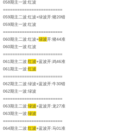
058期主一波:红波
=========================
059期主二波:红波+绿波开:猪20错
059期主一波:红波
=========================
060期主二波:红波+
绿波
开:猪44准
060期主一波:红波
=========================
061期主二波:
红波
+蓝波开:鸡46准
061期主一波:
红波
=========================
062期主二波:绿波+蓝波开:牛30错
062期主一波:绿波
=========================
063期主二波:
绿波
+蓝波开:龙27准
063期主一波:
绿波
=========================
064期主二波:
红波
+蓝波开:马01准