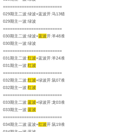
=========================
029期主二波:绿波+蓝波开:马13错
029期主一波:绿波
=========================
030期主二波:绿波+
蓝波
开:羊48准
030
期主一波:绿波
=========================
031期主二波:
红波
+蓝波开:羊24准
031期主一波:
红波
=========================
032期主二波:
红波
+绿波开:鼠07准
032期主一波:
红波
=========================
033期主二波:
蓝波
+绿波开:龙03准
033期主一波:
蓝
波
=========================
034期主二波:蓝波+
红波
开:鼠19准
034期主一波:蓝波