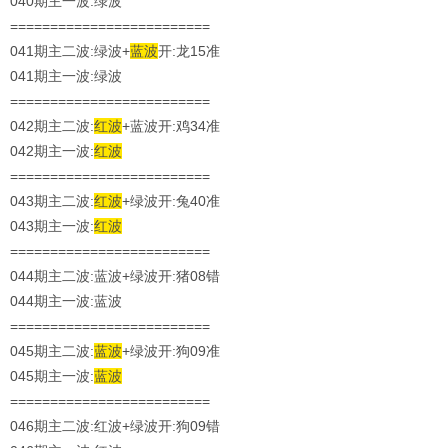
040期主一波:绿波
=========================
041期主二波:绿波+
蓝波
开:龙15准
041期主一波:绿波
=========================
042期主二波:
红波
+蓝波开:鸡34准
042期主一波:
红
波
=========================
043期主二波:
红波
+绿波开:兔40准
043期主一波:
红波
=========================
044期主二波:蓝波+绿波开:猪08错
044期主一波:
蓝
波
=========================
045期主二波:
蓝波
+绿波开:狗09准
045期主一波:
蓝波
=========================
046期主二波:红波+绿波开:狗09错