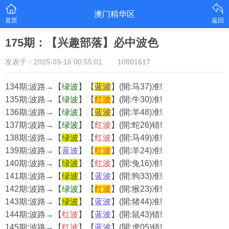
澳门精华区
首页
返回
175期：【兴趣部落】必中波色
发表于：2025-03-16 00:55:01
10801617
134期:波路→【
绿
波
】【
蓝
波
】(開:马37)准!
135期:波路→【
绿
波
】【
红
波
】(開:牛30)准!
136期:波路→【
绿
波
】【
蓝
波
】(開:羊48)准!
137期:波路→【
绿
波
】【
红
波
】(開:蛇26)错!
138期:波路→【
绿
波
】【
红
波
】(開:马49)准!
139期:波路→【
蓝
波
】【
红
波
】(開:羊24)准!
140期:波路→【
绿
波
】【
红
波
】(開:兔16)准!
141期:波路→【
绿
波
】【
蓝
波
】(開:狗33)准!
142期:波路→【
绿
波
】【
红
波
】(開:猴23)准!
143期:波路→【
绿
波
】【
蓝
波
】(開:猪44)准!
144期:波路→【
红
波
】【
蓝
波
】(開:鼠43)错!
145期:波路→【
红
波
】【
蓝
波
】(開:虎05)错!