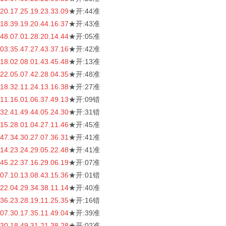
.20.17.25.19.23.33.09
★开:44准
.18.39.19.20.44.16.37
★开:43准
.48.07.01.28.20.14.44
★开:05准
.03.35.47.27.43.37.16
★开:42准
.18.02.08.01.43.45.48
★开:13准
.22.05.07.42.28.04.35
★开:48准
.18.32.11.24.13.16.38
★开:27准
.11.16.01.06.37.49.13
★开:09错
.32.41.49.44.05.24.30
★开:31错
.15.28.01.04.27.11.46
★开:45准
.47.34.30.27.07.36.31
★开:41准
.14.23.24.29.05.22.48
★开:41准
.45.22.37.16.29.06.19
★开:07准
.07.10.13.08.43.15.36
★开:01错
.22.04.29.34.38.11.14
★开:40准
.36.23.28.19.11.25.35
★开:16错
.07.30.17.35.11.49.04
★开:39准
.30.18.49.31.21.38.28
★开:02准