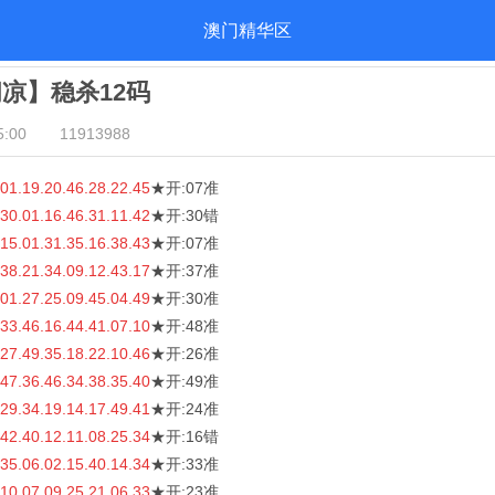
澳门精华区
闲凉】稳杀12码
:00
11913988
.01.19.20.46.28.22.45
★开:07准
.30.01.16.46.31.11.42
★开:30错
.15.01.31.35.16.38.43
★开:07准
.38.21.34.09.12.43.17
★开:37准
.01.27.25.09.45.04.49
★开:30准
.33.46.16.44.41.07.10
★开:48准
.27.49.35.18.22.10.46
★开:26准
.47.36.46.34.38.35.40
★开:49准
.29.34.19.14.17.49.41
★开:24准
.42.40.12.11.08.25.34
★开:16错
.35.06.02.15.40.14.34
★开:33准
.10.07.09.25.21.06.33
★开:23准