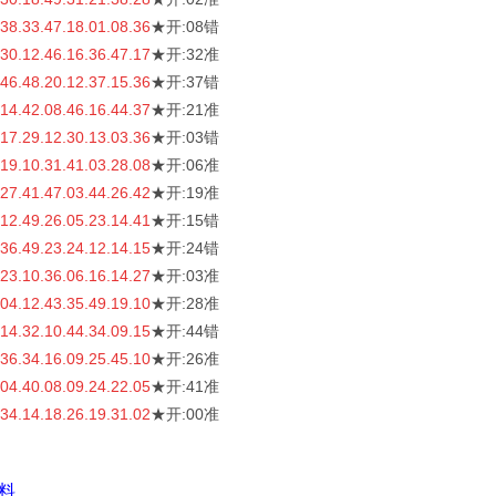
.38.33.47.18.01.08.36
★开:08错
.30.12.46.16.36.47.17
★开:32准
.46.48.20.12.37.15.36
★开:37错
.14.42.08.46.16.44.37
★开:21准
.17.29.12.30.13.03.36
★开:03错
.19.10.31.41.03.28.08
★开:06准
.27.41.47.03.44.26.42
★开:19准
.12.49.26.05.23.14.41
★开:15错
.36.49.23.24.12.14.15
★开:24错
.23.10.36.06.16.14.27
★开:03准
.04.12.43.35.49.19.10
★开:28准
.14.32.10.44.34.09.15
★开:44错
.36.34.16.09.25.45.10
★开:26准
.04.40.08.09.24.22.05
★开:41准
.34.14.18.26.19.31.02
★开:00准
资料