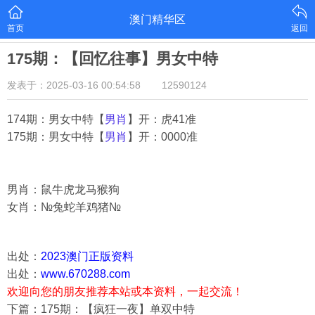
澳门精华区
首页
返回
175期：【回忆往事】男女中特
发表于：2025-03-16 00:54:58
12590124
174期：男女中特【
男
肖
】开：虎41准
175期：男女中特【
男
肖
】开：0000准
男肖：鼠牛虎龙马猴狗
女肖：№兔蛇羊鸡猪№
出处：
2023澳门正版资料
出处：
www.670288.com
欢迎向您的朋友推荐本站或本资料，一起交流！
下篇：175期：【疯狂一夜】单双中特