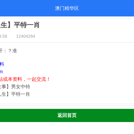
澳门精华区
人生】平特一肖
:58
12404284
开：？准
资料
m
站或本资料，一起交流！
往事】男女中特
人生】平特一肖
返回首页