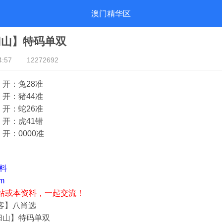
澳门精华区
归山】特码单双
:57
12272692
》开：兔28
准
》开：猪44
准
》开：蛇26
准
》开：虎41错
开：000
0准
资料
m
站或本资料，一起交流！
归客】八肖选
归山】特码单双