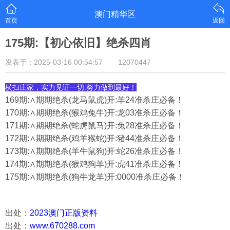
澳门精华区
首页
返回
175期:【初心依旧】绝杀四肖
发表于：2025-03-16 00:54:57
12070447
横扫庄家，实力见证一切.努力做到最好！
169期:∧期期绝杀(龙马鼠虎)开:羊24准杀庄必备
！
170期:∧期期绝杀(猴鸡兔牛)开:龙03准杀庄必备
！
171期:∧期期绝杀(蛇虎鼠马)开:兔28准杀庄必备
！
172期:∧期期绝杀(鸡羊猴蛇)开:猪44准杀庄必备
！
173期:∧期期绝杀(羊牛鼠狗)开:蛇26准杀庄必备
！
174期:∧期期绝杀(猴鸡狗羊)开:虎41准杀庄必备
！
175期:∧期期绝杀(狗牛龙羊)开:0000准杀庄必备
！
出处：
2023澳门正版资料
出处：
www.670288.com