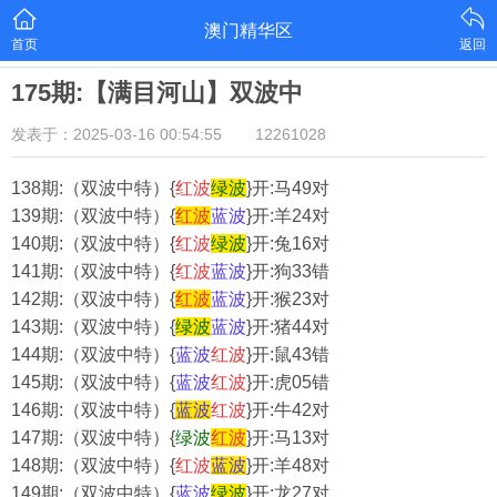
澳门精华区
首页
返回
175期:【满目河山】双波中
发表于：2025-03-16 00:54:55
12261028
138期:（双波中特）{
红
波
绿
波
}开:马49对
139期:（双波中特）{
红
波
蓝
波
}开:羊24对
140期:（双波中特）{
红
波
绿
波
}开:兔16对
141期:（双波中特）{
红
波
蓝
波
}开:狗33错
142期:（双波中特）{
红
波
蓝
波
}开:猴23对
143期:（双波中特）{
绿
波
蓝
波
}开:猪44对
144期:（双波中特）{
蓝
波
红
波
}开:鼠43错
145期:（双波中特）{
蓝
波
红
波
}开:虎05错
146期:（双波中特）{
蓝
波
红
波
}开:牛42对
147期:（双波中特）{
绿
波
红
波
}开:马13对
148期:（双波中特）{
红
波
蓝
波
}开:羊48对
149期:（双波中特）{
蓝
波
绿
波
}开:龙27对