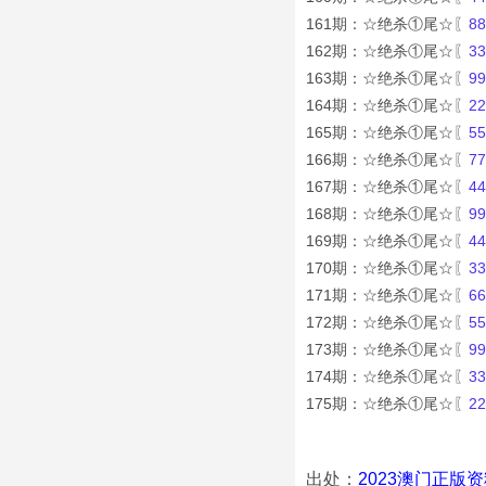
161期：☆绝杀①尾☆〖
88
162期：☆绝杀①尾☆〖
33
163期：☆绝杀①尾☆〖
99
164期：☆绝杀①尾☆〖
22
165期：☆绝杀①尾☆〖
55
166期：☆绝杀①尾☆〖
77
167期：☆绝杀①尾☆〖
44
168期：☆绝杀①尾☆〖
99
169期：☆绝杀①尾☆〖
44
170期：☆绝杀①尾☆〖
33
171期：☆绝杀①尾☆〖
66
172期：☆绝杀①尾☆〖
55
173期：☆绝杀①尾☆〖
99
174期：☆绝杀①尾☆〖
33
175期：☆绝杀①尾☆〖
22
出处：
2023澳门正版