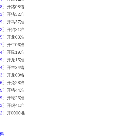
8
〗开猪08错
3
〗开猪32准
9
〗开马37准
2
〗开狗21准
5
〗开龙03准
7
〗开牛06准
4
〗开鼠19准
9
〗开龙15准
4
〗开羊24错
3
〗开龙03错
6
〗开兔28准
5
〗开猪44准
9
〗开蛇26准
3
〗开虎41准
2
〗开0000准
资料